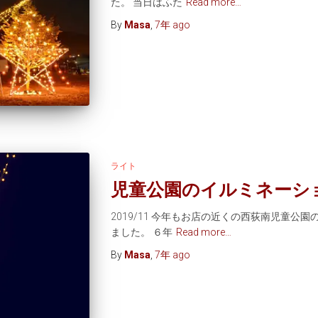
た。 当日はふた
Read more…
By
Masa
,
7年
ago
ライト
児童公園のイルミネーシ
2019/11 今年もお店の近くの西荻南児童
ました。 ６年
Read more…
By
Masa
,
7年
ago