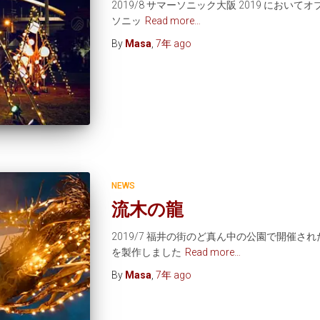
2019/8 サマーソニック大阪 2019 におい
ソニッ
Read more…
By
Masa
,
7年
ago
NEWS
流木の龍
2019/7 福井の街のど真ん中の公園で開催
を製作しました
Read more…
By
Masa
,
7年
ago