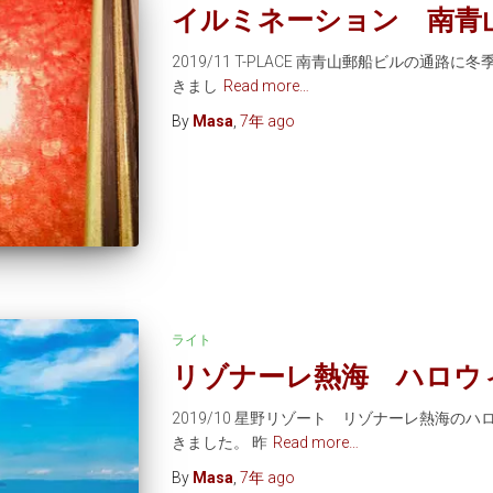
イルミネーション 南青
2019/11 T-PLACE 南青山郵船ビルの通
きまし
Read more…
By
Masa
,
7年
ago
ライト
リゾナーレ熱海 ハロウ
2019/10 星野リゾート リゾナーレ熱海
きました。 昨
Read more…
By
Masa
,
7年
ago