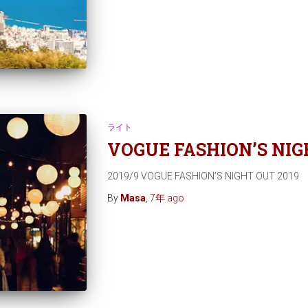
ライト
VOGUE FASHION’S NIG
2019/9 VOGUE FASHION’S NIGHT OU
By
Masa
,
7年
ago