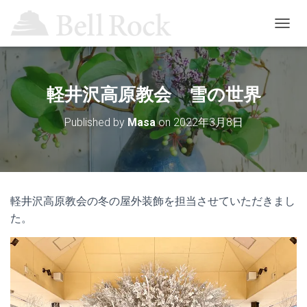
T
O
G
G
L
軽井沢高原教会 雪の世界
E
N
Published by
Masa
on
2022年3月8日
A
V
I
G
A
T
軽井沢高原教会の冬の屋外装飾を担当させていただきまし
I
O
た。
N