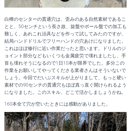
白樺のセンターの貫通穴は、歪みのある自然素材であるこ
とと、50センチという長さ故、旋盤やボール盤での加工も
難しく、あれこれ治具などを作って試してみたのですが、
結局ハンドドリルでフリーハンドの穴あけになりました。
これはほぼ修行に近い作業だったと思います。ドリルのジ
ョイント部分などもいくつも金属疲労で壊れましたし、手
首も壊れそうになるので1日10本が限界でした。多分この
作業をお願いしてやってくださる業者さんはそういないで
しょう。今回でだいぶスキルが上がりまして、もっと硬い
素材での90センチの貫通穴もほぼ真っ直ぐ開けられるよう
になりました。このスキル、どこで活かしましょうかね。
160本全て穴が空いたときには感動がありました。